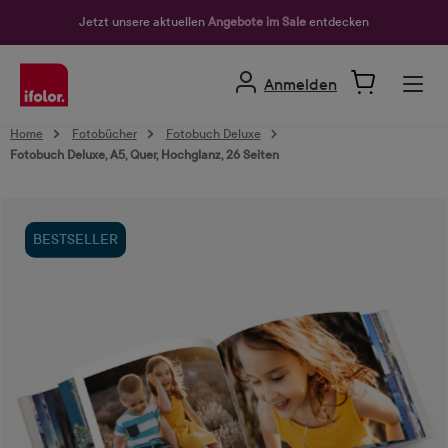
alt springen
Jetzt unsere aktuellen
Angebote im Sale
entdecken
Anmelden
Home
Fotobücher
Fotobuch Deluxe
Fotobuch Deluxe, A5, Quer, Hochglanz, 26 Seiten
Bildergalerie überspringen
BESTSELLER