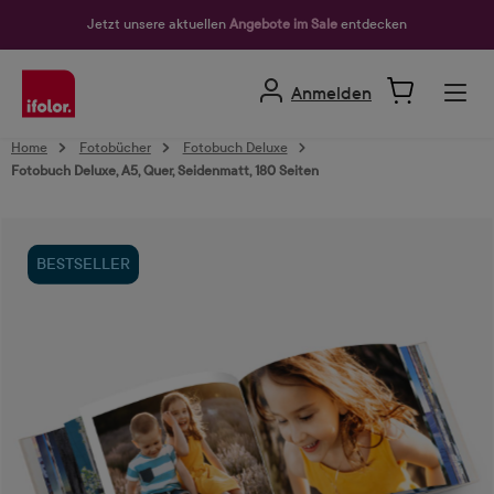
alt springen
Jetzt unsere aktuellen
Angebote im Sale
entdecken
Anmelden
Home
Fotobücher
Fotobuch Deluxe
Fotobuch Deluxe, A5, Quer, Seidenmatt, 180 Seiten
Bildergalerie überspringen
BESTSELLER