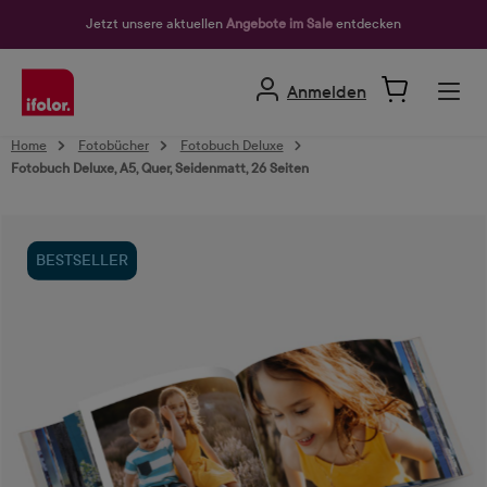
alt springen
Jetzt unsere aktuellen
Angebote im Sale
entdecken
Anmelden
Home
Fotobücher
Fotobuch Deluxe
Fotobuch Deluxe, A5, Quer, Seidenmatt, 26 Seiten
Bildergalerie überspringen
BESTSELLER