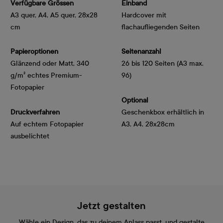
Verfügbare Grössen
Einband
A3 quer, A4, A5 quer, 28x28
Hardcover mit
cm
flachaufliegenden Seiten
Papieroptionen
Seitenanzahl
Glänzend oder Matt, 340 
26 bis 120 Seiten (A3 max.
g/m² echtes Premium-
96)
Fotopapier
Optional
Druckverfahren
Geschenkbox erhältlich in
Auf echtem Fotopapier
A3, A4, 28x28cm
ausbelichtet
Jetzt gestalten
Wähle ein Design, das zu deinem Anlass passt, und gestalte