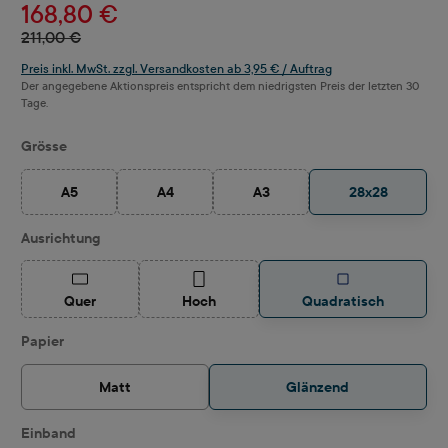
168,80 €
211,00 €
Preis inkl. MwSt. zzgl. Versandkosten ab 3,95 € / Auftrag
Der angegebene Aktionspreis entspricht dem niedrigsten Preis der letzten 30
Tage.
auswählen
Grösse
A5
A4
A3
28x28
(Diese Option ist zurzeit nicht verfügbar.)
(Diese Option ist zurzeit nicht verfügbar.)
(Diese Option ist zurzeit nicht ve
auswählen
Ausrichtung
(Diese Option ist zurzeit nicht verfügbar.)
(Diese Option ist zurzeit nicht verfügbar.)
Quer
Hoch
Quadratisch
auswählen
Papier
Matt
Glänzend
auswählen
Einband