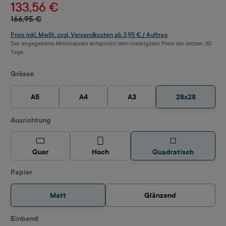
133,56 €
166,95 €
Preis inkl. MwSt. zzgl. Versandkosten ab 3,95 € / Auftrag
Der angegebene Aktionspreis entspricht dem niedrigsten Preis der letzten 30
Tage.
auswählen
Grösse
A5
A4
A3
28x28
(Diese Option ist zurzeit nicht verfügbar.)
(Diese Option ist zurzeit nicht verfügbar.)
(Diese Option ist zurzeit nicht ve
auswählen
Ausrichtung
(Diese Option ist zurzeit nicht verfügbar.)
(Diese Option ist zurzeit nicht verfügbar.)
Quer
Hoch
Quadratisch
auswählen
Papier
Matt
Glänzend
auswählen
Einband