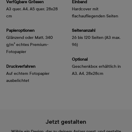
Verfügbare Grössen
Einband
A3 quer, A4, A5 quer, 28x28
Hardcover mit
cm
flachaufliegenden Seiten
Papieroptionen
Seitenanzahl
Glänzend oder Matt, 340 
26 bis 120 Seiten (A3 max.
g/m² echtes Premium-
96)
Fotopapier
Optional
Druckverfahren
Geschenkbox erhältlich in
Auf echtem Fotopapier
A3, A4, 28x28cm
ausbelichtet
Jetzt gestalten
Wähle ein Design, das zu deinem Anlass passt, und gestalte