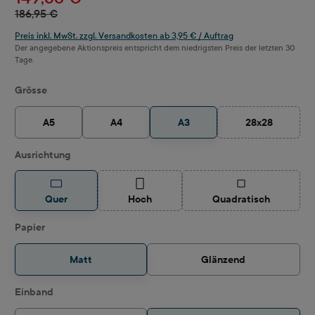
186,95 €
Preis inkl. MwSt. zzgl. Versandkosten ab 3,95 € / Auftrag
Der angegebene Aktionspreis entspricht dem niedrigsten Preis der letzten 30
Tage.
auswählen
Grösse
A5
A4
A3
28x28
(Diese Option i
auswählen
Ausrichtung
(Diese Option ist zurzeit nicht verfügbar.)
(Diese Option ist z
Quer
Hoch
Quadratisch
auswählen
Papier
Matt
Glänzend
auswählen
Einband