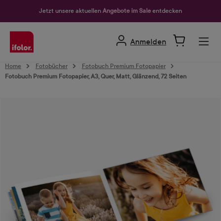
alt springen
Jetzt unsere aktuellen
Angebote im Sale
entdecken
Anmelden
Home
Fotobücher
Fotobuch Premium Fotopapier
Fotobuch Premium Fotopapier, A3, Quer, Matt, Glänzend, 72 Seiten
Bildergalerie überspringen