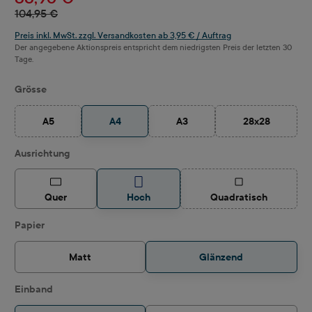
104,95 €
Preis inkl. MwSt. zzgl. Versandkosten ab 3,95 € / Auftrag
Der angegebene Aktionspreis entspricht dem niedrigsten Preis der letzten 30
Tage.
auswählen
Grösse
A5
A4
A3
28x28
(Diese Option ist zurzeit nicht verfügbar.)
(Diese Option ist zurzeit nicht ve
(Diese Option i
auswählen
Ausrichtung
(Diese Option ist z
Quer
Hoch
Quadratisch
auswählen
Papier
Matt
Glänzend
auswählen
Einband