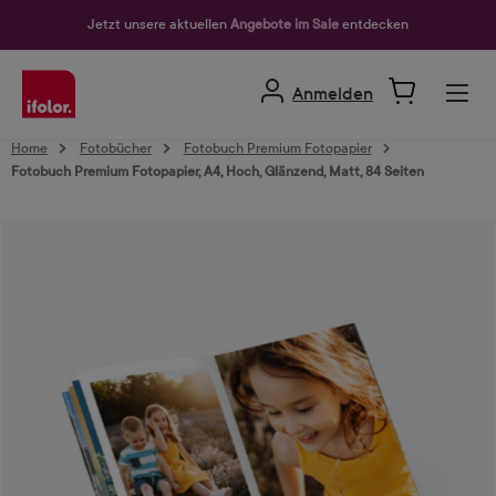
alt springen
Jetzt unsere aktuellen
Angebote im Sale
entdecken
Anmelden
Home
Fotobücher
Fotobuch Premium Fotopapier
Fotobuch Premium Fotopapier, A4, Hoch, Glänzend, Matt, 84 Seiten
Bildergalerie überspringen