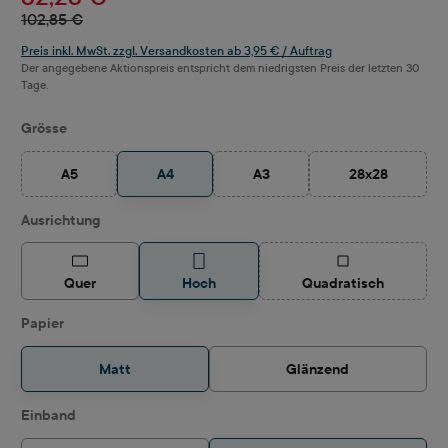
102,85 €
Preis inkl. MwSt. zzgl. Versandkosten ab 3,95 € / Auftrag
Der angegebene Aktionspreis entspricht dem niedrigsten Preis der letzten 30
Tage.
auswählen
Grösse
A5
A4
A3
28x28
(Diese Option ist zurzeit nicht verfügbar.)
(Diese Option ist zurzeit nicht ve
(Diese Option i
auswählen
Ausrichtung
(Diese Option ist z
Quer
Hoch
Quadratisch
auswählen
Papier
Matt
Glänzend
auswählen
Einband