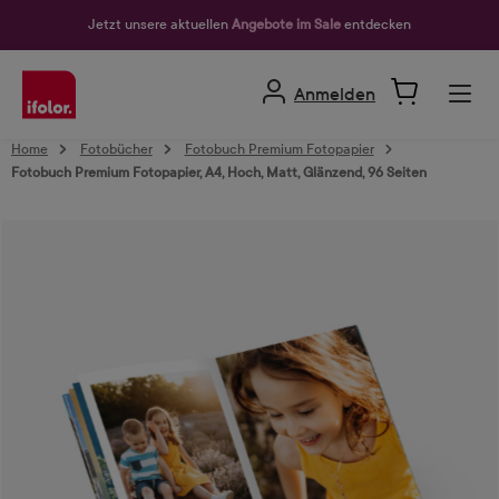
alt springen
Jetzt unsere aktuellen
Angebote im Sale
entdecken
Anmelden
Home
Fotobücher
Fotobuch Premium Fotopapier
Fotobuch Premium Fotopapier, A4, Hoch, Matt, Glänzend, 96 Seiten
Bildergalerie überspringen