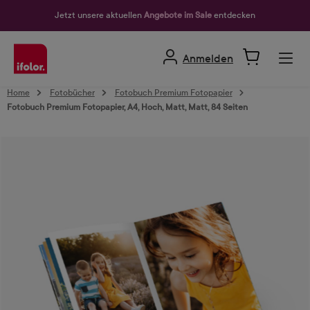
alt springen
Jetzt unsere aktuellen
Angebote im Sale
entdecken
Anmelden
Home
Fotobücher
Fotobuch Premium Fotopapier
Fotobuch Premium Fotopapier, A4, Hoch, Matt, Matt, 84 Seiten
Bildergalerie überspringen