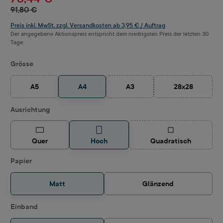
91,80 €
Preis inkl. MwSt. zzgl. Versandkosten ab 3,95 € / Auftrag
Der angegebene Aktionspreis entspricht dem niedrigsten Preis der letzten 30
Tage.
auswählen
Grösse
A5
A4
A3
28x28
(Diese Option ist zurzeit nicht verfügbar.)
(Diese Option ist zurzeit nicht ve
(Diese Option i
auswählen
Ausrichtung
(Diese Option ist z
Quer
Hoch
Quadratisch
auswählen
Papier
Matt
Glänzend
auswählen
Einband