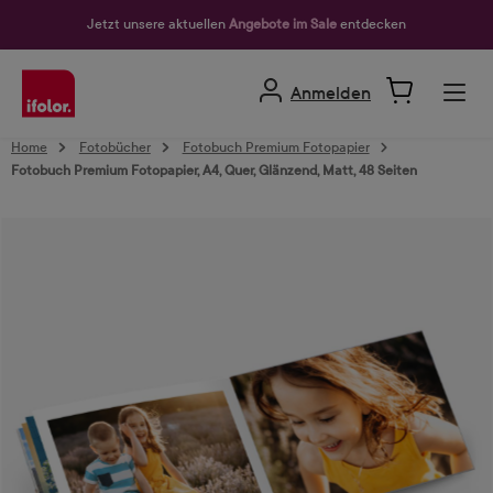
alt springen
Jetzt unsere aktuellen
Angebote im Sale
entdecken
Anmelden
Home
Fotobücher
Fotobuch Premium Fotopapier
Fotobuch Premium Fotopapier, A4, Quer, Glänzend, Matt, 48 Seiten
Bildergalerie überspringen