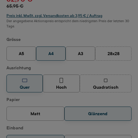
65,95 €
Preis inkl. MwSt. zzgl. Versandkosten ab 3,95 € / Auftrag
Der angegebene Aktionspreis entspricht dem niedrigsten Preis der letzten 30
Tage.
auswählen
Grösse
A5
A4
A3
28x28
(Diese Option i
auswählen
Ausrichtung
(Diese Option ist z
Quer
Hoch
Quadratisch
auswählen
Papier
Matt
Glänzend
auswählen
Einband