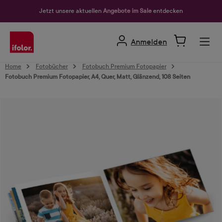
alt springen
Jetzt unsere aktuellen
Angebote im Sale
entdecken
Anmelden
Home
Fotobücher
Fotobuch Premium Fotopapier
Fotobuch Premium Fotopapier, A4, Quer, Matt, Glänzend, 108 Seiten
Bildergalerie überspringen