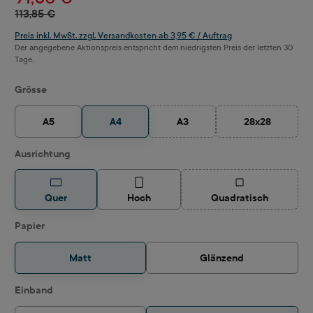
113,85 €
Preis inkl. MwSt. zzgl. Versandkosten ab 3,95 € / Auftrag
Der angegebene Aktionspreis entspricht dem niedrigsten Preis der letzten 30
Tage.
auswählen
Grösse
A5
A4
A3
28x28
(Diese Option ist zurzeit nicht ve
(Diese Option i
auswählen
Ausrichtung
(Diese Option ist z
Quer
Hoch
Quadratisch
auswählen
Papier
Matt
Glänzend
auswählen
Einband