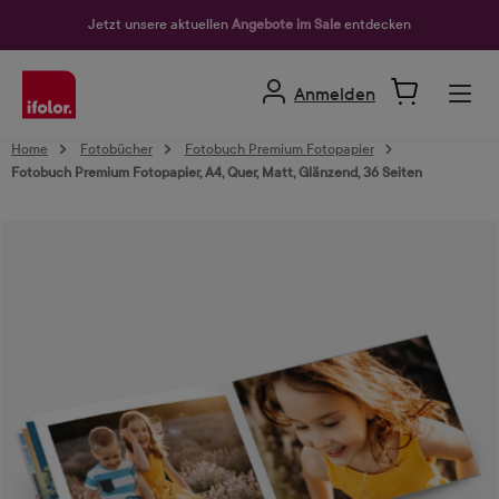
alt springen
Jetzt unsere aktuellen
Angebote im Sale
entdecken
Anmelden
Home
Fotobücher
Fotobuch Premium Fotopapier
Fotobuch Premium Fotopapier, A4, Quer, Matt, Glänzend, 36 Seiten
Bildergalerie überspringen