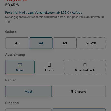
50,45 €
Preis inkl. MwSt. zzgl. Versandkosten ab 3,95 € / Auftrag
Der angegebene Aktionspreis entspricht dem niedrigsten Preis der letzten 30
Tage.
auswählen
Grösse
A5
A4
A3
28x28
(Diese Option i
auswählen
Ausrichtung
(Diese Option ist z
Quer
Hoch
Quadratisch
auswählen
Papier
Matt
Glänzend
auswählen
Einband