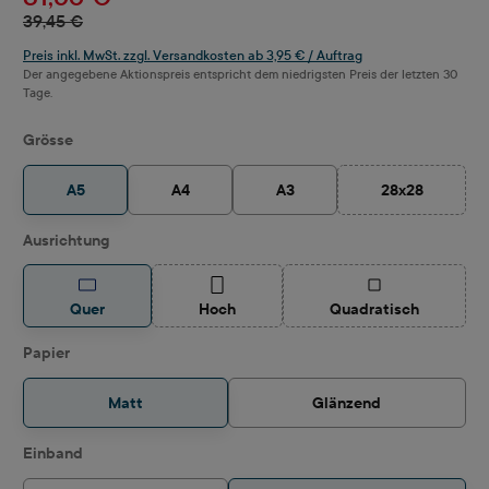
39,45 €
Preis inkl. MwSt. zzgl. Versandkosten ab 3,95 € / Auftrag
Der angegebene Aktionspreis entspricht dem niedrigsten Preis der letzten 30
Tage.
auswählen
Grösse
A5
A4
A3
28x28
(Diese Option i
auswählen
Ausrichtung
(Diese Option ist zurzeit nicht verfügbar.)
(Diese Option ist z
Quer
Hoch
Quadratisch
auswählen
Papier
Matt
Glänzend
auswählen
Einband