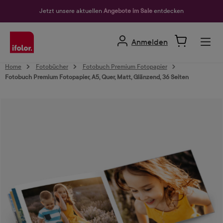
alt springen
Jetzt unsere aktuellen
Angebote im Sale
entdecken
Anmelden
Home
Fotobücher
Fotobuch Premium Fotopapier
Fotobuch Premium Fotopapier, A5, Quer, Matt, Glänzend, 36 Seiten
Bildergalerie überspringen