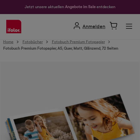
alt springen
Jetzt unsere aktuellen
Angebote im Sale
entdecken
Anmelden
Home
Fotobücher
Fotobuch Premium Fotopapier
Fotobuch Premium Fotopapier, A5, Quer, Matt, Glänzend, 72 Seiten
Bildergalerie überspringen