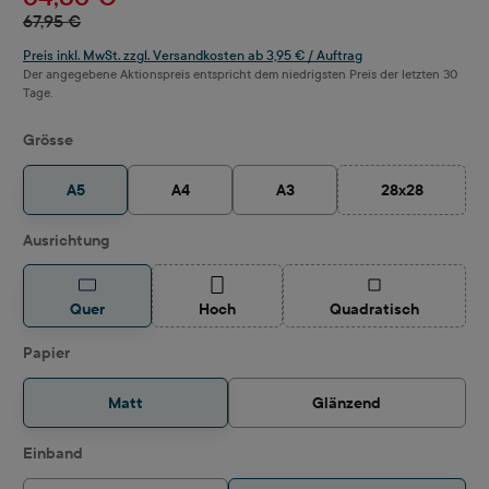
67,95 €
Preis inkl. MwSt. zzgl. Versandkosten ab 3,95 € / Auftrag
Der angegebene Aktionspreis entspricht dem niedrigsten Preis der letzten 30
Tage.
auswählen
Grösse
A5
A4
A3
28x28
(Diese Option i
auswählen
Ausrichtung
(Diese Option ist zurzeit nicht verfügbar.)
(Diese Option ist z
Quer
Hoch
Quadratisch
auswählen
Papier
Matt
Glänzend
auswählen
Einband