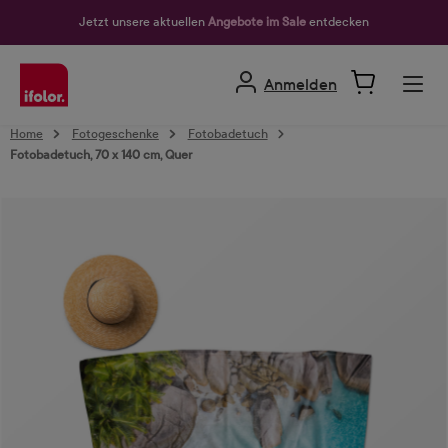
alt springen
Jetzt unsere aktuellen
Angebote im Sale
entdecken
Anmelden
Home
Fotogeschenke
Fotobadetuch
Fotobadetuch, 70 x 140 cm, Quer
Bildergalerie überspringen