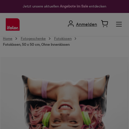
alt springen
Jetzt unsere aktuellen
Angebote im Sale
entdecken
Anmelden
Home
Fotogeschenke
Fotokissen
Fotokissen, 50 x 50 cm, Ohne Innenkissen
Bildergalerie überspringen