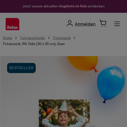
alt springen
Jetzt unsere aktuellen
Angebote im Sale
entdecken
Anmelden
Home
Fotogeschenke
Fotopuzzle
Fotopuzzle, 196 Teile (30 x 45 cm), Quer
Bildergalerie überspringen
BESTSELLER