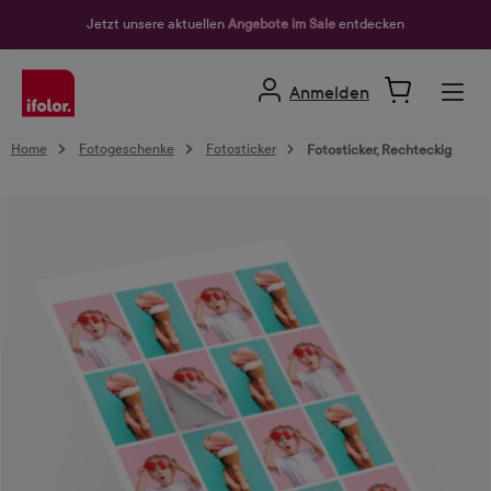
alt springen
Jetzt unsere aktuellen
Angebote im Sale
entdecken
Anmelden
Home
Fotogeschenke
Fotosticker
Fotosticker, Rechteckig
Bildergalerie überspringen