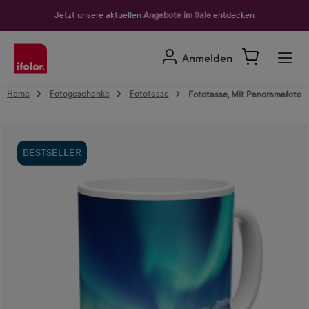
alt springen
Jetzt unsere aktuellen
Angebote im Sale
entdecken
Anmelden
Home
Fotogeschenke
Fototasse
Fototasse, Mit Panoramafoto
Bildergalerie überspringen
BESTSELLER