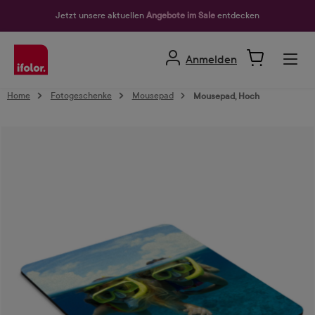
alt springen
Jetzt unsere aktuellen
Angebote im Sale
entdecken
Anmelden
Home
Fotogeschenke
Mousepad
Mousepad, Hoch
Bildergalerie überspringen