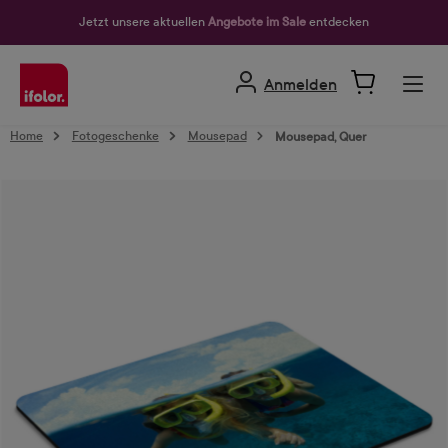
alt springen
Jetzt unsere aktuellen
Angebote im Sale
entdecken
Anmelden
Home
Fotogeschenke
Mousepad
Mousepad, Quer
Bildergalerie überspringen