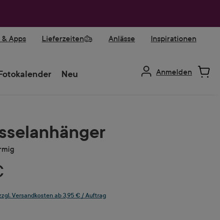
r & Apps
Lieferzeiten
Anlässe
Inspirationen
Anmelden
Fotokalender
Neu
sselanhänger
rmig
€
 zzgl. Versandkosten ab 3,95 € / Auftrag
auswählen