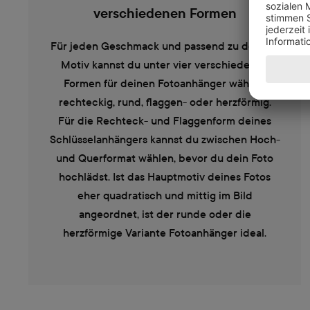
verschiedenen Formen
Für jeden Geschmack und passend zu deinem
Motiv kannst du unter vier verschiedenen
Formen für deinen Fotoanhänger wählen:
rechteckig, rund, flaggen- oder herzförmig.
Für die Rechteck- und Flaggenform deines
Schlüsselanhängers kannst du zwischen Hoch-
und Querformat wählen, bevor du dein Foto
hochlädst. Ist das Hauptmotiv deines Fotos
eher quadratisch und mittig im Bild
angeordnet, ist der runde oder die
herzförmige Variante Fotoanhänger ideal.