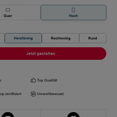
(Diese Option ist zurzeit nicht verfügbar.)
Quer
Hoch
len
Herzförmig
Rechteckig
Rund
Jetzt gestalten
e
Top Qualität
p zertifiziert
Umweltbewusst