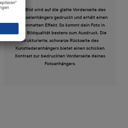
Dein Bild wird auf die glatte Vorderseite des
Schlüsselanhängers gedruckt und erhält einen
seidenmatten Effekt. So kommt dein Foto in
hoher Bildqualität bestens zum Ausdruck. Die
strukturierte, schwarze Rückseite des
Kunstlederanhängers bietet einen schicken
Kontrast zur bedruckten Vorderseite deines
Fotoanhängers.