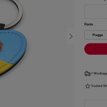
auswäh
Form
Flagge
7 Werktag
Trusted Sho