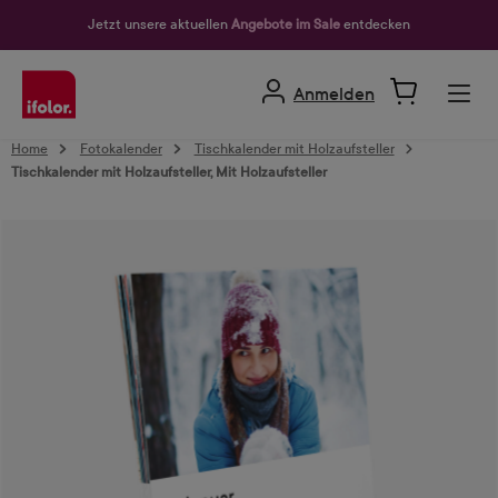
alt springen
Jetzt unsere aktuellen
Angebote im Sale
entdecken
Anmelden
Home
Fotokalender
Tischkalender mit Holzaufsteller
Tischkalender mit Holzaufsteller, Mit Holzaufsteller
Bildergalerie überspringen