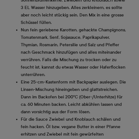
Sonnenblumenkerne, Zwiebeln und Knoblauch sowie
3 EL Wasser hinzugeben. Alles zerkleinern, es sollte
aber noch leicht stückig sein. Den Mix in eine grosse
Schüssel füllen.
Nun fein geriebene Karotten, gehackte Champignons,
Tomatenmark, Senf, Sojasauce, Paprikapulver,
Thymian, Rosmarin, Petersilie und Salz und Pfeffer
nach Geschmack hinzufügen und alles miteinander
verrühren. Falls die Mischung zu trocken oder zu
feucht ist, kannst du etwas Wasser oder Haferflocken
unterrühren.
Eine 25-cm-Kastenform mit Backpapier auslegen. Die
Linsen-Mischung hineingeben und glattstreichen.
Dann im Backofen bei 200°C (Ober-/Unterhitze) für
ca. 60 Minuten backen. Leicht abkühlen lassen und
dann vorsichtig aus der Form lösen.
Für die Sauce Zwiebel und Knoblauch schälen und
fein hacken. Öl bzw. vegane Butter in einer Pfanne
erhitzen und Zwiebel mit fein gewürfelten