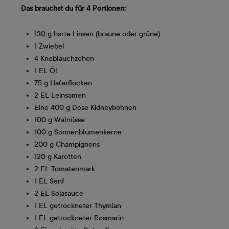
Das brauchst du für 4 Portionen:
130 g harte Linsen (braune oder grüne)
1 Zwiebel
4 Knoblauchzehen
1 EL Öl
75 g Haferflocken
2 EL Leinsamen
Eine 400 g Dose Kidneybohnen
100 g Walnüsse
100 g Sonnenblumenkerne
200 g Champignons
120 g Karotten
2 EL Tomatenmark
1 EL Senf
2 EL Sojasauce
1 EL getrockneter Thymian
1 EL getrockneter Rosmarin