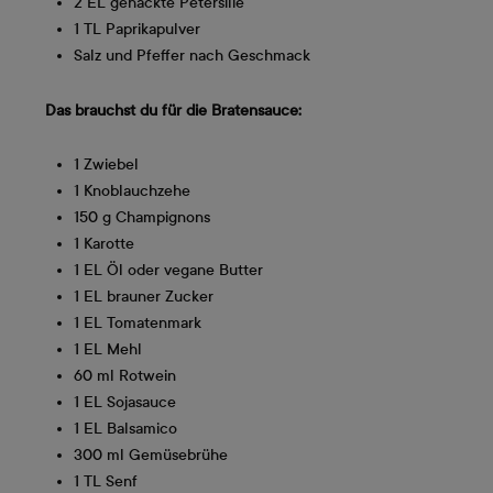
2 EL gehackte Petersilie
1 TL Paprikapulver
Salz und Pfeffer nach Geschmack
Das brauchst du für die Bratensauce:
1 Zwiebel
1 Knoblauchzehe
150 g Champignons
1 Karotte
1 EL Öl oder vegane Butter
1 EL brauner Zucker
1 EL Tomatenmark
1 EL Mehl
60 ml Rotwein
1 EL Sojasauce
1 EL Balsamico
300 ml Gemüsebrühe
1 TL Senf