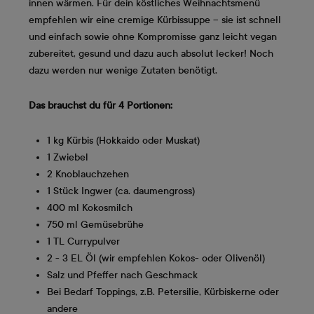
innen wärmen. Für dein köstliches Weihnachtsmenü
empfehlen wir eine cremige Kürbissuppe – sie ist schnell
und einfach sowie ohne Kompromisse ganz leicht vegan
zubereitet, gesund und dazu auch absolut lecker! Noch
dazu werden nur wenige Zutaten benötigt.
Das brauchst du für 4 Portionen:
1 kg Kürbis (Hokkaido oder Muskat)
1 Zwiebel
2 Knoblauchzehen
1 Stück Ingwer (ca. daumengross)
400 ml Kokosmilch
750 ml Gemüsebrühe
1 TL Currypulver
2 - 3 EL Öl (wir empfehlen Kokos- oder Olivenöl)
Salz und Pfeffer nach Geschmack
Bei Bedarf Toppings, z.B. Petersilie, Kürbiskerne oder
andere