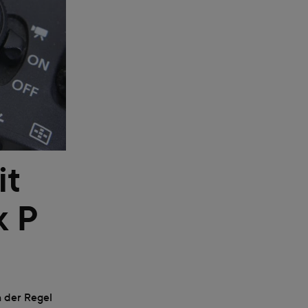
it
k P
n der Regel