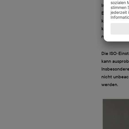
Insbesondere
Einsatz komme
künstlich un
kommen soll, 
nutzen, muss
Die ISO-Eins
kann ausprob
Insbesondere
nicht unbeac
werden.