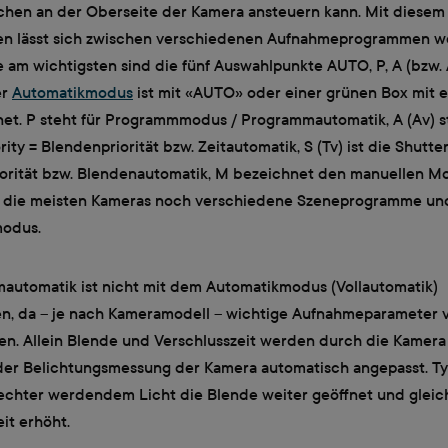
chen an der Oberseite der Kamera ansteuern kann. Mit diesem
 lässt sich zwischen verschiedenen Aufnahmeprogrammen we
e am wichtigsten sind die fünf Auswahlpunkte AUTO, P, A (bzw. A
er
Automatikmodus
ist mit «AUTO» oder einer grünen Box mit 
et. P steht für Programmmodus / Programmautomatik, A (Av) st
ity = Blendenpriorität bzw. Zeitautomatik, S (Tv) ist die Shutter
iorität bzw. Blendenautomatik, M bezeichnet den manuellen M
 die meisten Kameras noch verschiedene Szeneprogramme und
modus.
automatik ist nicht mit dem Automatikmodus (Vollautomatik)
en, da – je nach Kameramodell – wichtige Aufnahmeparameter v
n. Allein Blende und Verschlusszeit werden durch die Kamera 
 der Belichtungsmessung der Kamera automatisch angepasst. T
lechter werdendem Licht die Blende weiter geöffnet und gleich
it erhöht.