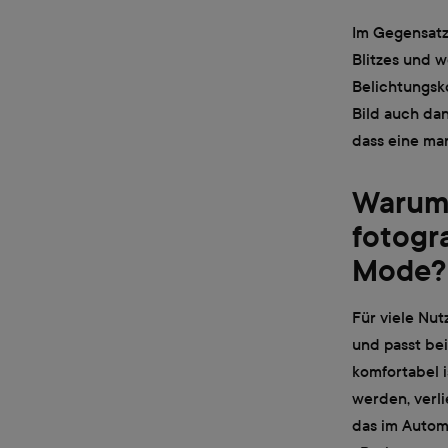
Im Gegensatz
Blitzes und 
Belichtungsko
Bild auch dan
dass eine man
Warum
fotogr
Mode?
Für viele Nu
und passt be
komfortabel i
werden, verli
das im Automa