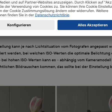
 lässt sich im Programmmodus manuell entscheiden, ob der Bl
n soll oder nicht. Besonders in Innenräumen lässt Blitzlicht 
d wenig stimmungsvoll wirken – die Entscheidung, wann es zum
sollte vom Fotografen situationsbedingt getroffen werden. Um 
 er vorher manuell geöffnet werden.
tellung kann je nach Lichtsituation vom Fotografen angepasst 
iert werden, bei welchen ISO-Werten die optimale Belichtung e
 bei hohen ISO-Werten kann es – abhängig vom Kameramodell 
htlichen Bildrauschen kommen, das sollte bei der Einstellung 