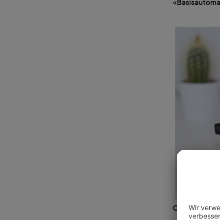
«Basisautoma
Objekt fotogr