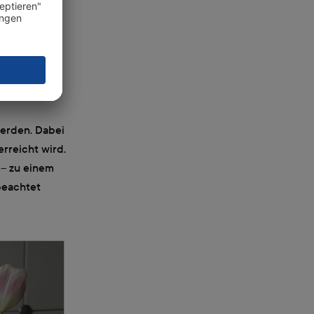
itz zum
Aufnahmen oft
 Einsatz
den Blitz zu
werden. Dabei
rreicht wird.
– zu einem
beachtet