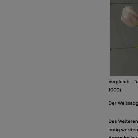
Vergleich – f
1000)
Der Weissabgl
Des Weiteren
nötig werden
denen helle u