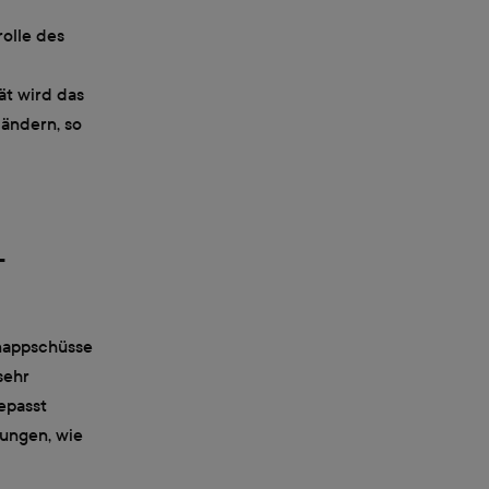
olle des
ät wird das
 ändern, so
-
hnappschüsse
sehr
epasst
lungen, wie