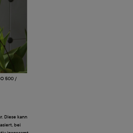
SO 500 /
r. Diese kann
siert, bei
otiv insgesamt