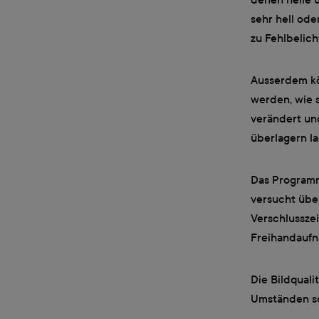
sehr hell ode
zu Fehlbelich
Ausserdem k
werden, wie s
verändert un
überlagern la
Das Programm
versucht über
Verschlusszei
Freihandaufn
Die Bildqual
Umständen so