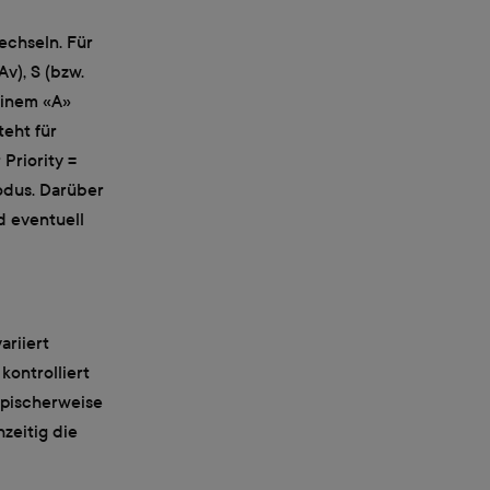
chseln. Für
v), S (bzw.
einem «A»
eht für
 Priority =
odus. Darüber
 eventuell
ariiert
kontrolliert
ypischerweise
zeitig die