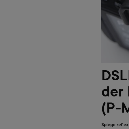
DSLR
der
(P-
Spiegelrefle