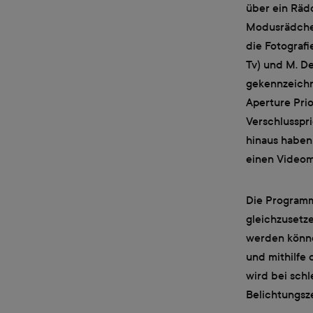
über ein Räd
Modusrädchen
die Fotografi
Tv) und M. D
gekennzeichn
Aperture Prior
Verschlusspr
hinaus haben
einen Video
Die Programm
gleichzusetz
werden könne
und mithilfe
wird bei sch
Belichtungsze