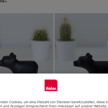
tik».
afiert im Auto-Mode (automatischer Blitz) und P-Mode (ohne Bl