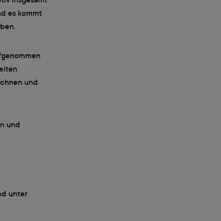
und es kommt
eben.
ufgenommen
eiten
rechnen und
en und
nd unter