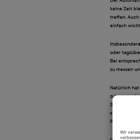
Der Automati
keine Zeit bl
treffen. Auc
einfach wicht
Insbesondere 
oder tagsübe
Bei entsprech
zu messen und
Natürlich ha
zulassen oder
Shutter Prior
steuern möch
Priority (Ble
Im Vergleich