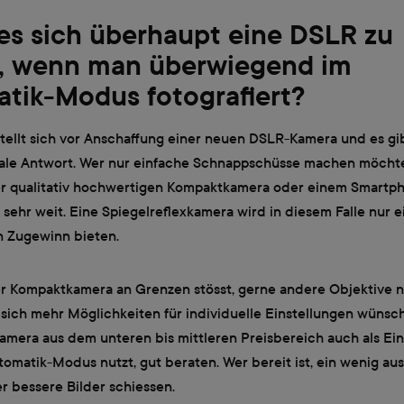
es sich überhaupt eine DSLR zu
, wenn man überwiegend im
tik-Modus fotografiert?
tellt sich vor Anschaffung einer neuen DSLR-Kamera und es gib
ale Antwort. Wer nur einfache Schnappschüsse machen möcht
er qualitativ hochwertigen Kompaktkamera oder einem Smartp
sehr weit. Eine Spiegelreflexkamera wird in diesem Falle nur e
n Zugewinn bieten.
er Kompaktkamera an Grenzen stösst, gerne andere Objektive 
ich mehr Möglichkeiten für individuelle Einstellungen wünscht
mera aus dem unteren bis mittleren Preisbereich auch als Ein
omatik-Modus nutzt, gut beraten. Wer bereit ist, ein wenig au
r bessere Bilder schiessen.