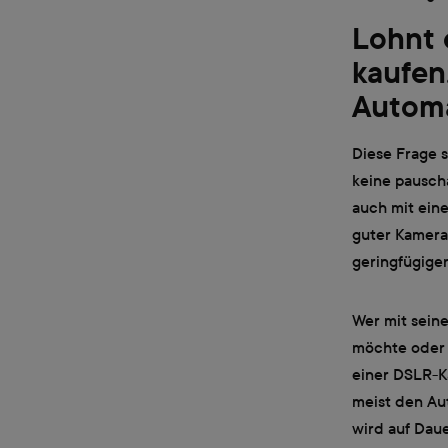
Lohnt 
kaufen
Automa
Diese Frage s
keine pausch
auch mit ein
guter Kamera 
geringfügige
Wer mit sein
möchte oder s
einer DSLR-Ka
meist den Aut
wird auf Daue