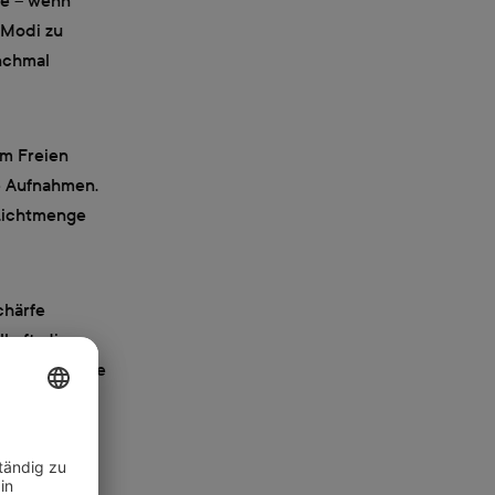
se – wenn
-Modi zu
nchmal
im Freien
e Aufnahmen.
 Lichtmenge
chärfe
haft, die
 Tiefenschärfe
 Aperture