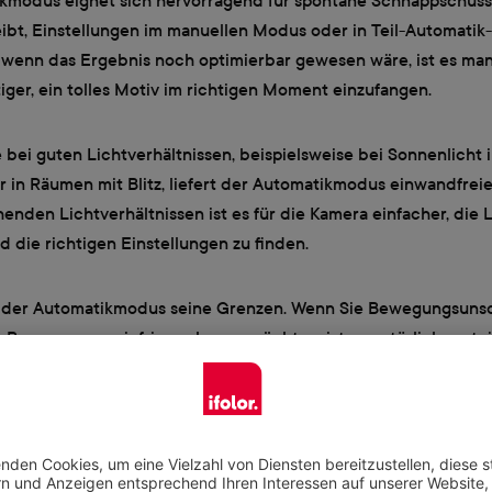
kmodus eignet sich hervorragend für spontane Schnappschüs
eibt, Einstellungen im manuellen Modus oder in Teil-Automatik
h wenn das Ergebnis noch optimierbar gewesen wäre, ist es ma
iger, ein tolles Motiv im richtigen Moment einzufangen.
bei guten Lichtverhältnissen, beispielsweise bei Sonnenlicht 
r in Räumen mit Blitz, liefert der Automatikmodus einwandfrei
enden Lichtverhältnissen ist es für die Kamera einfacher, die
 die richtigen Einstellungen zu finden.
t der Automatikmodus seine Grenzen. Wenn Sie Bewegungsuns
 Bewegungen einfrieren lassen möchten, ist es natürlich vorteil
ity (Verschlusspriorität, S oder Tv) zu verwenden. Wenn Sie die
ten, um einen Hintergrund zu verwischen oder zu schärfen, ist
ndenpriorität, A oder Av) die beste Wahl.
 das gleiche Motiv mit unterschiedlichen Aufnahmemodi: