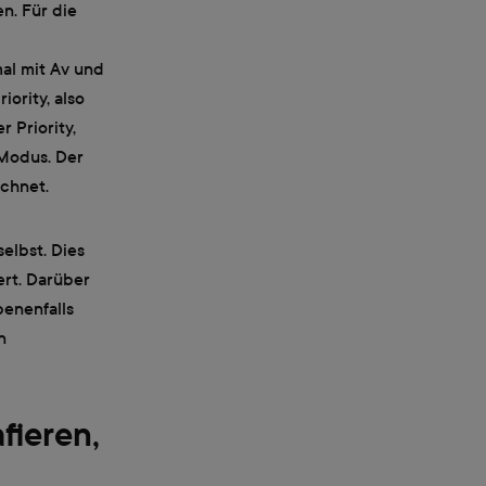
n. Für die
al mit Av und
iority, also
r Priority,
 Modus. Der
chnet.
elbst. Dies
ert. Darüber
benenfalls
n
fieren,