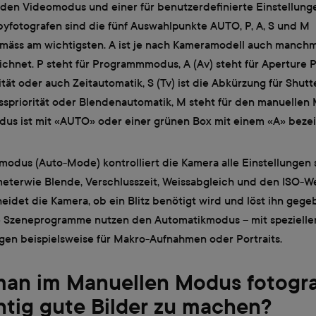
 den Videomodus und einer für benutzerdefinierte Einstellunge
yfotografen sind die fünf Auswahlpunkte AUTO, P, A, S und M
mäss am wichtigsten. A ist je nach Kameramodell auch manchm
ichnet. P steht für Programmmodus, A (Av) steht für Aperture Pr
tät oder auch Zeitautomatik, S (Tv) ist die Abkürzung für Shutte
usspriorität oder Blendenautomatik, M steht für den manuellen
us ist mit «AUTO» oder einer grünen Box mit einem «A» bezei
odus (Auto-Mode) kontrolliert die Kamera alle Einstellungen s
meterwie Blende, Verschlusszeit, Weissabgleich und den ISO-W
eidet die Kamera, ob ein Blitz benötigt wird und löst ihn gege
le Szeneprogramme nutzen den Automatikmodus – mit spezielle
ngen beispielsweise für Makro-Aufnahmen oder Portraits.
an im Manuellen Modus fotogra
htig gute Bilder zu machen?