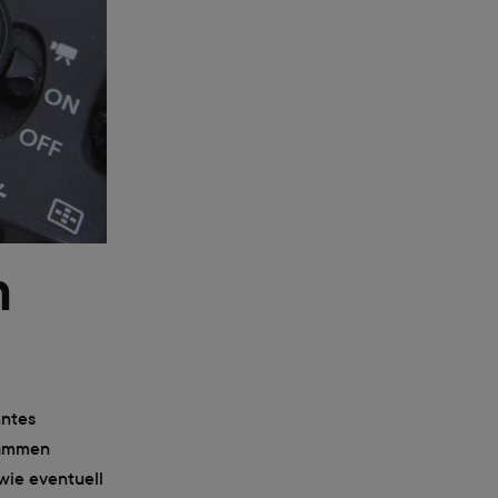
m
nntes
rammen
wie eventuell