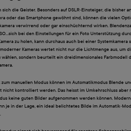
 sich die Geister. Besonders auf DSLR-Einsteiger, die bisher a
a oder das Smartphone gewöhnt sind, können die vielen Opti
xkamera verwirrend oder gar einschüchternd wirken. Blendenzah
SO…sich bei den Einstellungen für ein Foto Unterstützung dur
amera zu holen, kann durchaus auch bei einer Systemkamera si
 moderner Kameras wertet nicht nur die Lichtmenge aus, um di
 wählen, sondern beurteilt ein dreidimensionales Farbmodell d
amera.
z zum manuellen Modus können im Automatikmodus Blende un
t nicht kontrolliert werden. Das heisst im Umkehrschluss aber n
dus keine guten Bilder aufgenommen werden können. Modern
n je in der Lage, ein ideal belichtetes Bilde im Automatik-Mo
.