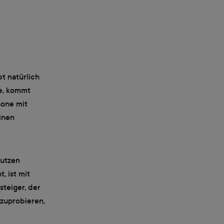
t natürlich
e, kommt
hone mit
inen
nutzen
, ist mit
steiger, der
szuprobieren,