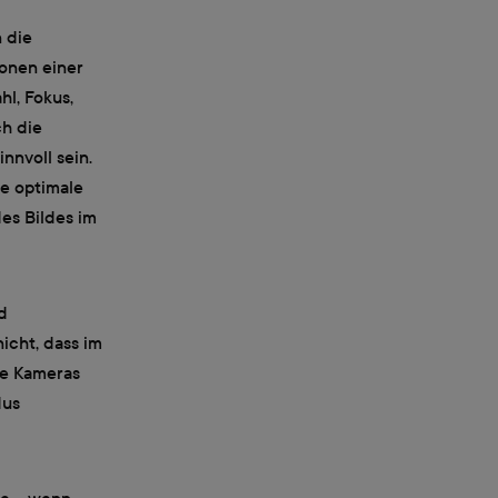
n die
onen einer
l, Fokus,
ch die
nnvoll sein.
e optimale
es Bildes im
d
icht, dass im
e Kameras
dus