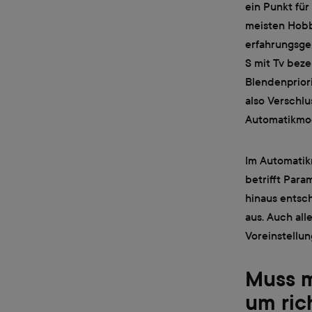
ein Punkt für
meisten Hobb
erfahrungsge
S mit Tv beze
Blendenpriori
also Verschl
Automatikmod
Im Automatikm
betrifft Para
hinaus entsch
aus. Auch al
Voreinstellu
Muss m
um ric