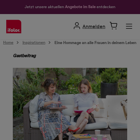
alt springen
Jetzt unsere aktuellen
Angebote im Sale
entdecken
Anmelden
Home
Inspirationen
Eine Hommage an alle Frauen in deinem Leben
Gastbeitrag