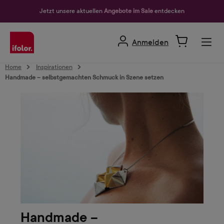
alt springen
Jetzt unsere aktuellen
Angebote im Sale
entdecken
Anmelden
Home
Inspirationen
Handmade – selbstgemachten Schmuck in Szene setzen
Handmade –