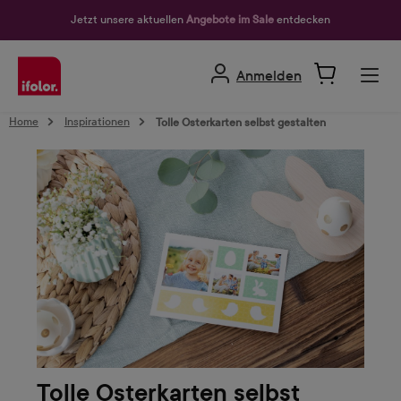
alt springen
Jetzt unsere aktuellen
Angebote im Sale
entdecken
Anmelden
Home
Inspirationen
Tolle Osterkarten selbst gestalten
Tolle Osterkarten selbst