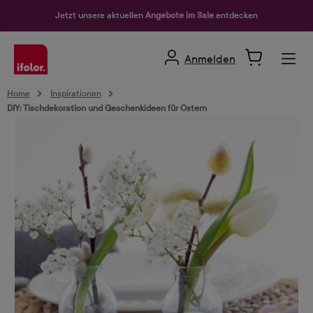
alt springen
Jetzt unsere aktuellen
Angebote im Sale
entdecken
Anmelden
Home
Inspirationen
DIY: Tischdekoration und Geschenkideen für Ostern