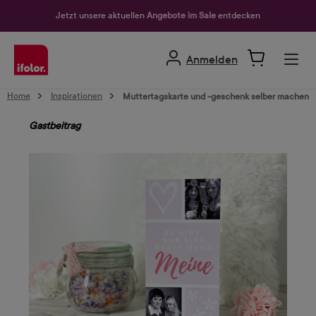
alt springen
Jetzt unsere aktuellen
Angebote im Sale
entdecken
Anmelden
Home
Inspirationen
Muttertagskarte und -geschenk selber machen
Gastbeitrag