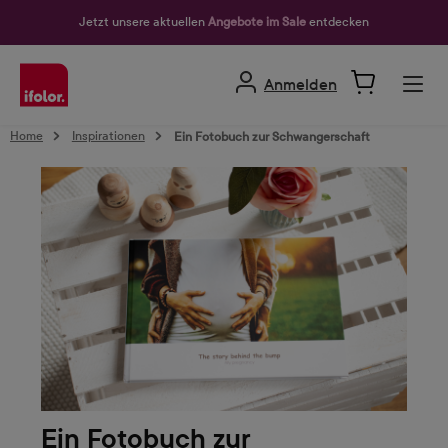
alt springen
Jetzt unsere aktuellen
Angebote im Sale
entdecken
Anmelden
Home
Inspirationen
Ein Fotobuch zur Schwangerschaft
Ein Fotobuch zur