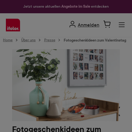
alt springen
Jetzt unsere aktuellen
Angebote im Sale
entdecken
Anmelden
Home
Über uns
Presse
Fotogeschenkideen zum Valentinstag
Fotogeschenkideen zum