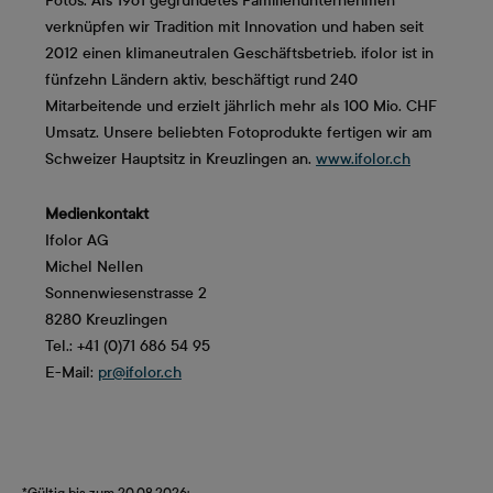
Fotos. Als 1961 gegründetes Familienunternehmen
verknüpfen wir Tradition mit Innovation und haben seit
2012 einen klimaneutralen Geschäftsbetrieb. ifolor ist in
fünfzehn Ländern aktiv, beschäftigt rund 240
Mitarbeitende und erzielt jährlich mehr als 100 Mio. CHF
Umsatz. Unsere beliebten Fotoprodukte fertigen wir am
Schweizer Hauptsitz in Kreuzlingen an.
www.ifolor.ch
Medienkontakt
Ifolor AG
Michel Nellen
Sonnenwiesenstrasse 2
8280 Kreuzlingen
Tel.: +41 (0)71 686 54 95
E-Mail:
pr@ifolor.ch
*Gültig bis zum 20.08.2026: