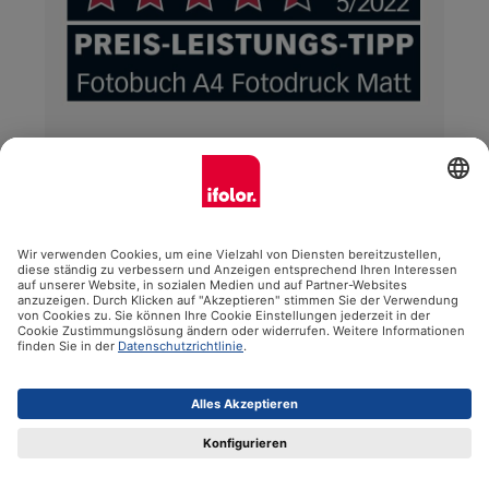
SEHR GUT
Ausgabe 05/2022
In der FOTOTEST Ausgabe 05/2022 wird ein
grosser Test von acht hochwertigen Panorama-
Fotobüchern durchgeführt. ifolor ist darin auch
mit dem Produkt Fotobuch Premium Fotopapier,
A4, Fotodruck Matt vertreten. Die
Gesamtbewertung von 89,0/100 Punkten ergibt
das Prädikat «SEHR GUT». Die top Verarbeitung,
die hochwertige Haptik und die stabile
Beschichtung des matten Papiers werden hier