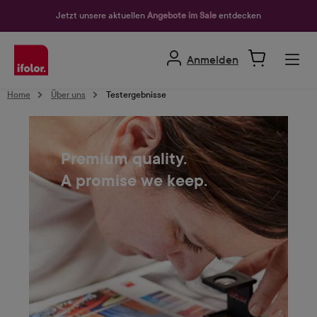
alt springen
Jetzt unsere aktuellen
Angebote im Sale
entdecken
Anmelden
Home
Über uns
Testergebnisse
Premium quality.
A promise we keep.