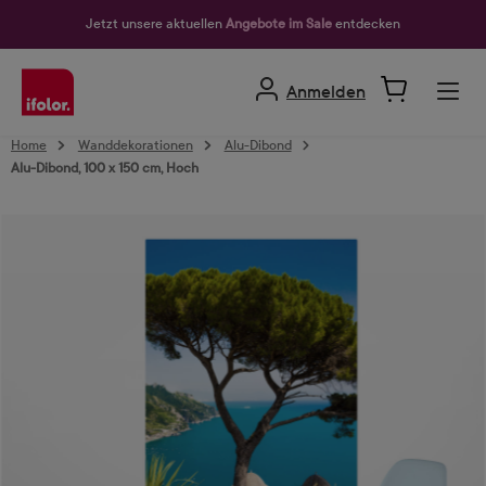
alt springen
Jetzt unsere aktuellen
Angebote im Sale
entdecken
Anmelden
Home
Wanddekorationen
Alu-Dibond
Alu-Dibond, 100 x 150 cm, Hoch
Bildergalerie überspringen