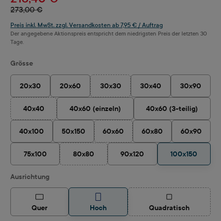
273,00 €
Preis inkl. MwSt. zzgl. Versandkosten ab 7,95 € / Auftrag
Der angegebene Aktionspreis entspricht dem niedrigsten Preis der letzten 30
Tage.
auswählen
Grösse
20x30
20x60
30x30
30x40
30x90
(Diese Option ist zurzeit nicht verfügbar
40x40
40x60 (einzeln)
40x60 (3-teilig)
(Diese Option ist zurzeit nicht verfügbar.)
40x100
50x150
60x60
60x80
60x90
(Diese Option ist zurzeit nicht verfügba
75x100
80x80
90x120
100x150
(Diese Option ist zurzeit nicht verfügbar.)
auswählen
Ausrichtung
(Diese Option ist z
Quer
Hoch
Quadratisch