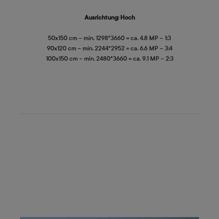
Ausrichtung: Hoch
50x150 cm – min. 1298*3660 = ca. 4.8 MP – 1:3
90x120 cm – min. 2244*2952 = ca. 6.6 MP – 3:4
100x150 cm – min. 2480*3660 = ca. 9.1 MP – 2:3