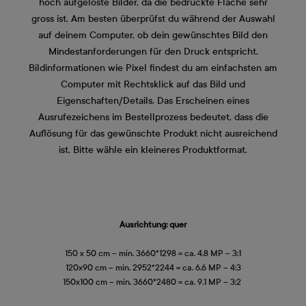
hoch aufgelöste Bilder, da die bedruckte Fläche sehr
gross ist. Am besten überprüfst du während der Auswahl
auf deinem Computer, ob dein gewünschtes Bild den
Mindestanforderungen für den Druck entspricht.
Bildinformationen wie Pixel findest du am einfachsten am
Computer mit Rechtsklick auf das Bild und
Eigenschaften/Details. Das Erscheinen eines
Ausrufezeichens im Bestellprozess bedeutet, dass die
Auflösung für das gewünschte Produkt nicht ausreichend
ist. Bitte wähle ein kleineres Produktformat.
Ausrichtung: quer
150 x 50 cm – min. 3660*1298 = ca. 4.8 MP – 3:1
120x90 cm – min. 2952*2244 = ca. 6.6 MP – 4:3
150x100 cm – min. 3660*2480 = ca. 9.1 MP – 3:2