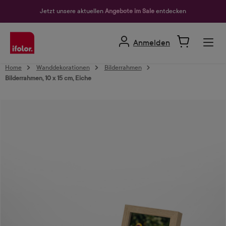
alt springen
Jetzt unsere aktuellen
Angebote im Sale
entdecken
Anmelden
Home
Wanddekorationen
Bilderrahmen
Bilderrahmen, 10 x 15 cm, Eiche
Bildergalerie überspringen