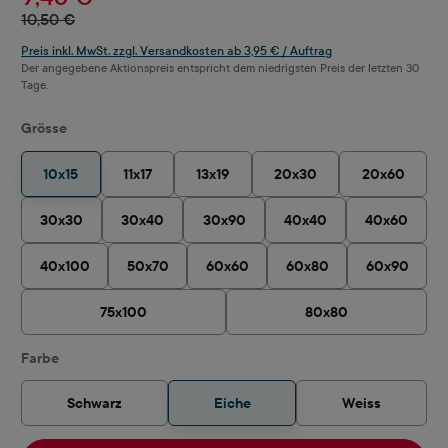
10,50 €
Preis inkl. MwSt. zzgl. Versandkosten ab 3,95 € / Auftrag
Der angegebene Aktionspreis entspricht dem niedrigsten Preis der letzten 30
Tage.
auswählen
Grösse
10x15
11x17
13x19
20x30
20x60
30x30
30x40
30x90
40x40
40x60
40x100
50x70
60x60
60x80
60x90
75x100
80x80
auswählen
Farbe
Schwarz
Eiche
Weiss