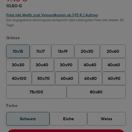
10,50 €
Preis inkl. MwSt. zzgl. Versandkosten ab 3,95 € / Auftrag
Der angegebene Aktionspreis entspricht dem niedrigsten Preis der letzten 30
Tage.
auswählen
Grösse
10x15
11x17
13x19
20x30
20x60
30x30
30x40
30x90
40x40
40x60
40x100
50x70
60x60
60x80
60x90
75x100
80x80
auswählen
Farbe
Schwarz
Eiche
Weiss