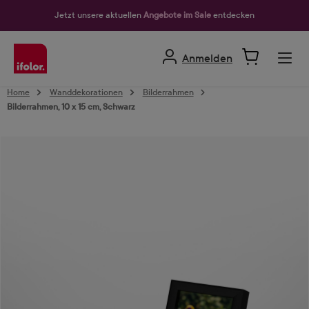
alt springen
Jetzt unsere aktuellen
Angebote im Sale
entdecken
Anmelden
Home
Wanddekorationen
Bilderrahmen
Bilderrahmen, 10 x 15 cm, Schwarz
Bildergalerie überspringen