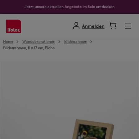
alt springen
Jetzt unsere aktuellen
Angebote im Sale
entdecken
Anmelden
Home
Wanddekorationen
Bilderrahmen
Bilderrahmen, 11 x 17 cm, Eiche
Bildergalerie überspringen