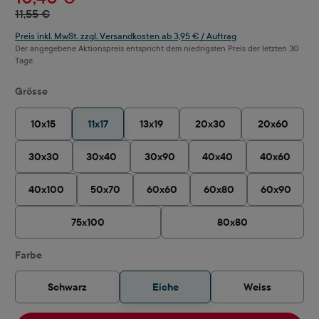
11,55 €
Preis inkl. MwSt. zzgl. Versandkosten ab 3,95 € / Auftrag
Der angegebene Aktionspreis entspricht dem niedrigsten Preis der letzten 30
Tage.
auswählen
Grösse
10x15
11x17
13x19
20x30
20x60
30x30
30x40
30x90
40x40
40x60
40x100
50x70
60x60
60x80
60x90
75x100
80x80
auswählen
Farbe
Schwarz
Eiche
Weiss