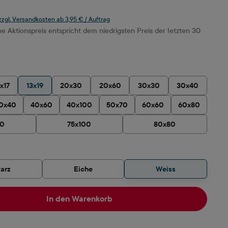
 zzgl. Versandkosten ab 3,95 € / Auftrag
 Aktionspreis entspricht dem niedrigsten Preis der letzten 30
ählen
1x17
13x19
20x30
20x60
30x30
30x40
0x40
40x60
40x100
50x70
60x60
60x80
90
75x100
80x80
hlen
arz
Eiche
Weiss
In den Warenkorb