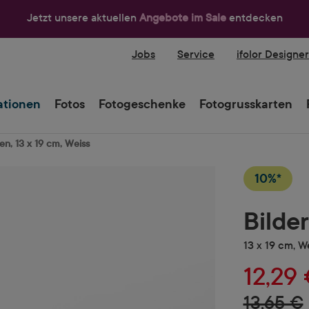
Jetzt unsere aktuellen
Angebote im Sale
entdecken
Jobs
Service
ifolor Designe
tionen
Fotos
Fotogeschenke
Fotogrusskarten
en, 13 x 19 cm, Weiss
10%*
Bilde
13 x 19 cm, W
12,29
13,65 €