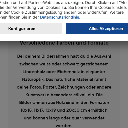
Verschiedene Farben und Formate
Bei deinem Bilderrahmen hast du die Auswahl
zwischen weiss oder schwarz gestrichenem
Lindenholz oder Eichenholz in eleganter
Naturoptik. Das natürliche Material rahmt
deine Fotos, Poster, Zeichnungen oder andere
Kunstwerke besonders stilvoll ein. Die
Bilderrahmen aus Holz sind in den Formaten
10x15, 11x17, 13x19 und 20x30 cm erhältlich
und können längs oder quer verwendet
werden.