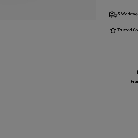
5 Werktag
Trusted Sho
Fre