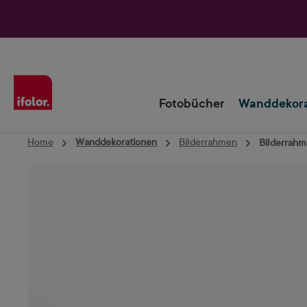
Zur Hauptnavigation springen
Fotobücher
Wanddekora
Home
Wanddekorationen
Bilderrahmen
Bilderrahm
Bildergalerie überspringen