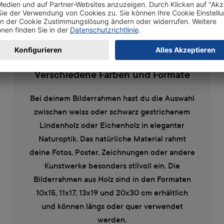
Verschiedene Farben und Formate
Bei deinem Bilderrahmen hast du die Auswahl
zwischen weiss oder schwarz gestrichenem
Lindenholz oder Eichenholz in eleganter
Naturoptik. Das natürliche Material rahmt
deine Fotos, Poster, Zeichnungen oder andere
Kunstwerke besonders stilvoll ein. Die
Bilderrahmen aus Holz sind in den Formaten
10x15, 11x17, 13x19 und 20x30 cm erhältlich
und können längs oder quer verwendet
werden.