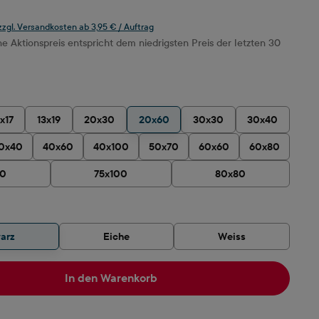
 zzgl. Versandkosten ab 3,95 € / Auftrag
 Aktionspreis entspricht dem niedrigsten Preis der letzten 30
ählen
1x17
13x19
20x30
20x60
30x30
30x40
0x40
40x60
40x100
50x70
60x60
60x80
90
75x100
80x80
hlen
arz
Eiche
Weiss
In den Warenkorb