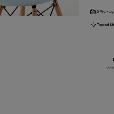
5 Werktag
Trusted Sho
Sonn