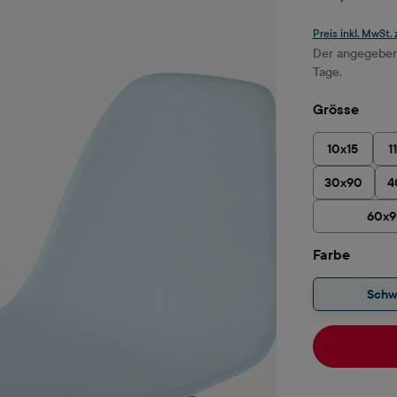
Preis inkl. MwSt.
Der angegebene
Tage.
ausw
Grösse
10x15
1
30x90
4
60x
auswä
Farbe
Schw