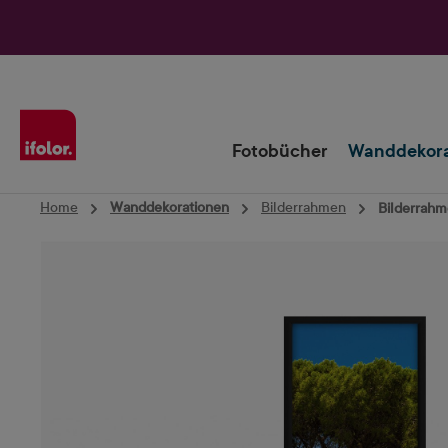
Zur Hauptnavigation springen
Fotobücher
Wanddekora
Home
Wanddekorationen
Bilderrahmen
Bilderrahm
Bildergalerie überspringen