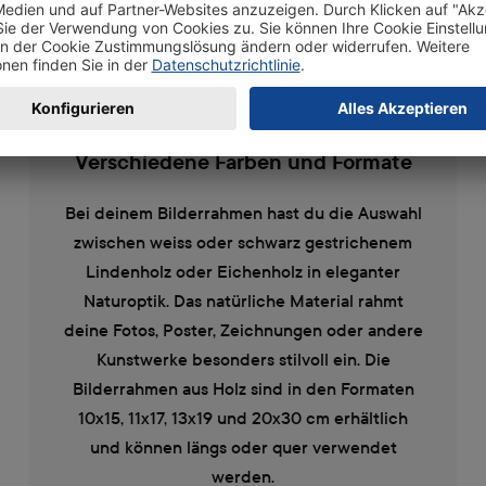
Verschiedene Farben und Formate
Bei deinem Bilderrahmen hast du die Auswahl
zwischen weiss oder schwarz gestrichenem
Lindenholz oder Eichenholz in eleganter
Naturoptik. Das natürliche Material rahmt
deine Fotos, Poster, Zeichnungen oder andere
Kunstwerke besonders stilvoll ein. Die
Bilderrahmen aus Holz sind in den Formaten
10x15, 11x17, 13x19 und 20x30 cm erhältlich
und können längs oder quer verwendet
werden.