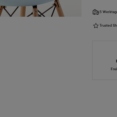
5 Werktag
Trusted Sho
Fre