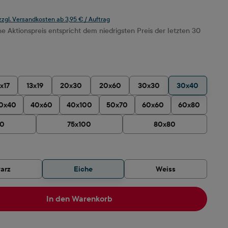
 zzgl. Versandkosten ab 3,95 € / Auftrag
 Aktionspreis entspricht dem niedrigsten Preis der letzten 30
ählen
1x17
13x19
20x30
20x60
30x30
30x40
0x40
40x60
40x100
50x70
60x60
60x80
90
75x100
80x80
hlen
arz
Eiche
Weiss
In den Warenkorb