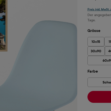
Preis inkl. MwSt.
Der angegebene
Tage.
ausw
Grösse
10x15
1
30x90
4
60x
auswä
Farbe
Schw