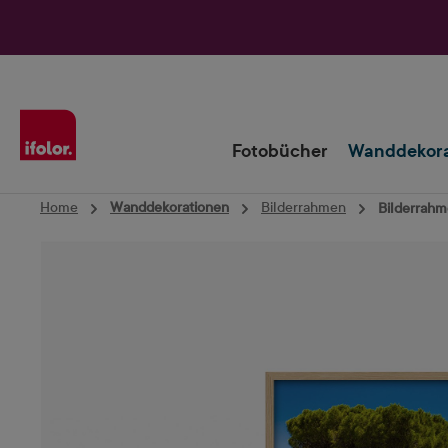
Zur Hauptnavigation springen
Fotobücher
Wanddekora
Home
Wanddekorationen
Bilderrahmen
Bilderrahm
Bildergalerie überspringen