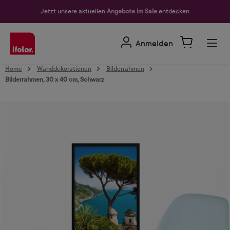
alt springen
Jetzt unsere aktuellen
Angebote im Sale
entdecken
Anmelden
Home
Wanddekorationen
Bilderrahmen
Bilderrahmen, 30 x 40 cm, Schwarz
Bildergalerie überspringen