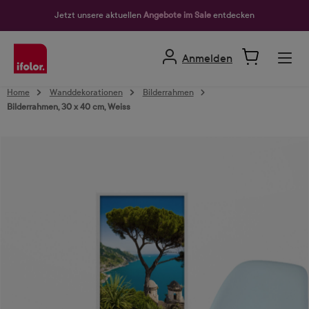
alt springen
Jetzt unsere aktuellen
Angebote im Sale
entdecken
Anmelden
Home
Wanddekorationen
Bilderrahmen
Bilderrahmen, 30 x 40 cm, Weiss
Bildergalerie überspringen