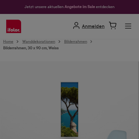
alt springen
Jetzt unsere aktuellen
Angebote im Sale
entdecken
Anmelden
Home
Wanddekorationen
Bilderrahmen
Bilderrahmen, 30 x 90 cm, Weiss
Bildergalerie überspringen