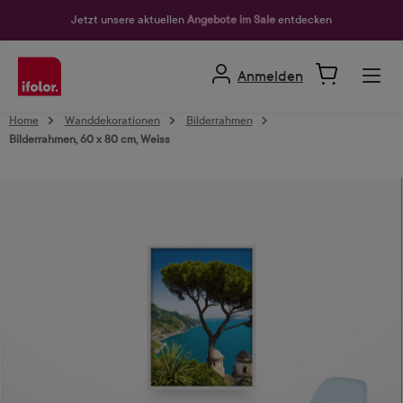
alt springen
Jetzt unsere aktuellen
Angebote im Sale
entdecken
Anmelden
Home
Wanddekorationen
Bilderrahmen
Bilderrahmen, 60 x 80 cm, Weiss
Bildergalerie überspringen