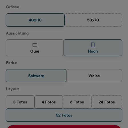
auswählen
Grösse
40x110
50x70
(Diese Option ist zurz
auswählen
Ausrichtung
Quer
Hoch
auswählen
Farbe
Schwarz
Weiss
auswählen
Layout
3 Fotos
4 Fotos
6 Fotos
24 Fotos
(Diese Option ist zurzeit nicht v
(Diese Option 
52 Fotos