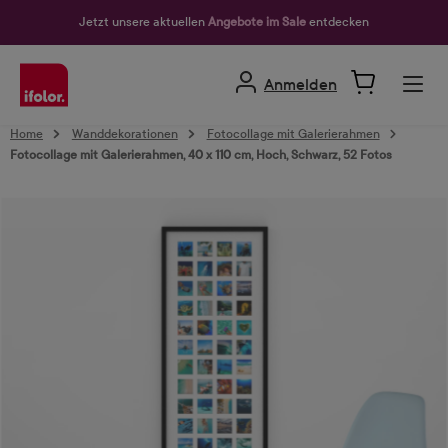
alt springen
Jetzt unsere aktuellen
Angebote im Sale
entdecken
Anmelden
Home
Wanddekorationen
Fotocollage mit Galerierahmen
Fotocollage mit Galerierahmen, 40 x 110 cm, Hoch, Schwarz, 52 Fotos
Bildergalerie überspringen