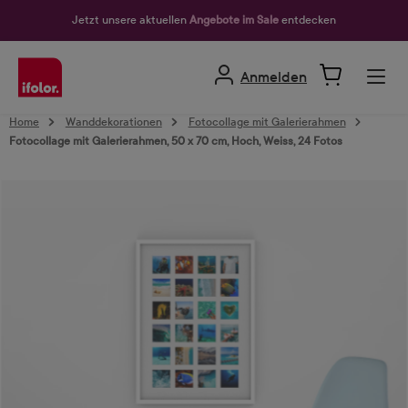
alt springen
Jetzt unsere aktuellen
Angebote im Sale
entdecken
Anmelden
Home
Wanddekorationen
Fotocollage mit Galerierahmen
Fotocollage mit Galerierahmen, 50 x 70 cm, Hoch, Weiss, 24 Fotos
Bildergalerie überspringen