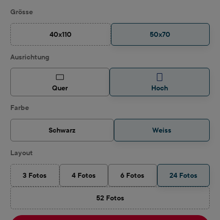
auswählen
Grösse
40x110
50x70
(Diese Option ist zurzeit nicht verfügbar.)
auswählen
Ausrichtung
Quer
Hoch
auswählen
Farbe
Schwarz
Weiss
auswählen
Layout
3 Fotos
4 Fotos
6 Fotos
24 Fotos
(Diese Option ist zurzeit nicht verfügbar.)
52 Fotos
(Diese Option ist zurzeit nicht verfügbar