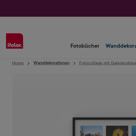
Zur Hauptnavigation springen
Fotobücher
Wanddekora
Home
Wanddekorationen
Fotocollage mit Galerierahm
Bildergalerie überspringen