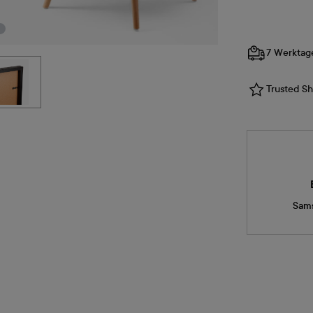
7 Werktag
Trusted Sho
Sams