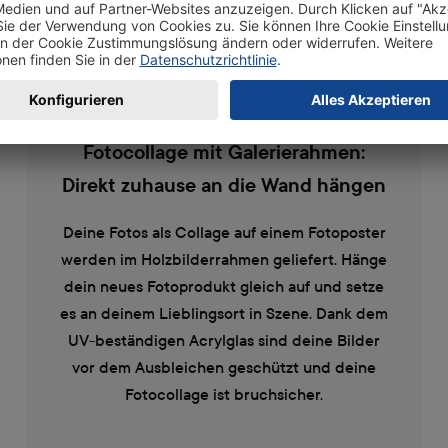
Fotocollage mit Galerierahmen:
Direkt zuhause an die Wand hängen
Deine Fotos als Collage auf einem Fotoposter
werden im Holzbilderrahmen geliefert. Hänge
dein neues Fotoprodukt gleich auf und setze
es an deinem Lieblingsort in Szene. Dank dem
UV-beständigen Acrylglas sind deine Bilder
vor dem Ausbleichen geschützt und deine
Fotocollage ist bruchsicher.