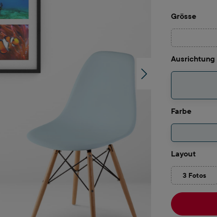
ausw
Grösse
Ausrichtung
auswä
Farbe
ausw
Layout
3 Fotos
(Diese O