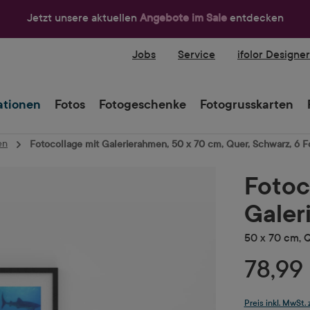
Jetzt unsere aktuellen
Angebote im Sale
entdecken
Jobs
Service
ifolor Designe
tionen
Fotos
Fotogeschenke
Fotogrusskarten
en
Fotocollage mit Galerierahmen, 50 x 70 cm, Quer, Schwarz, 6 F
Fotoc
Galer
50 x 70 cm, Q
78,99
Preis inkl. MwSt.