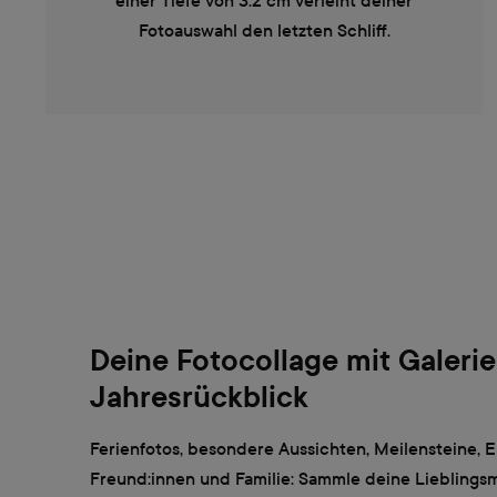
einer Tiefe von 3.2 cm verleiht deiner
Fotoauswahl den letzten Schliff.
Deine Fotocollage mit Galeri
Jahresrückblick
Ferienfotos, besondere Aussichten, Meilensteine, E
Freund:innen und Familie: Sammle deine Liebling