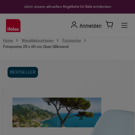
alt springen
Jetzt unsere aktuellen
Angebote im Sale
entdecken
Anmelden
Home
Wanddekorationen
Fotoposter
Fotoposter, 20 x 60 cm, Quer, Glänzend
Bildergalerie überspringen
BESTSELLER