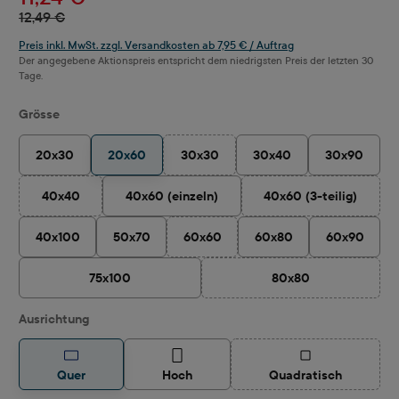
12,49 €
Preis inkl. MwSt. zzgl. Versandkosten ab 7,95 € / Auftrag
Der angegebene Aktionspreis entspricht dem niedrigsten Preis der letzten 30
Tage.
auswählen
Grösse
20x30
20x60
30x30
30x40
30x90
(Diese Option ist zurzeit nicht verfügbar
40x40
40x60 (einzeln)
40x60 (3-teilig)
(Diese Option ist zurzeit nicht verfügbar.)
(Diese Option ist 
40x100
50x70
60x60
60x80
60x90
(Diese Option ist zurzeit nicht verfügbar
75x100
80x80
(Diese Option ist zurz
auswählen
Ausrichtung
(Diese Option ist z
Quer
Hoch
Quadratisch