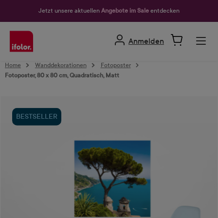
alt springen
Jetzt unsere aktuellen
Angebote im Sale
entdecken
Anmelden
Home
Wanddekorationen
Fotoposter
Fotoposter, 80 x 80 cm, Quadratisch, Matt
Bildergalerie überspringen
BESTSELLER